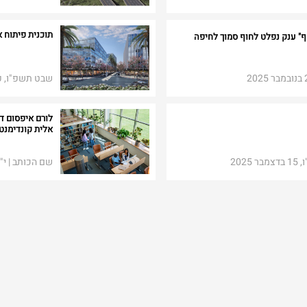
תוכנית פיתוח 
ופף" ענק נפלט לחוף סמוך לחיפה
שבט תשפ"ו, פבר
לורם איפסום דו
אלית קונדימנטו
2025
שם הכותב | י"א אדר 