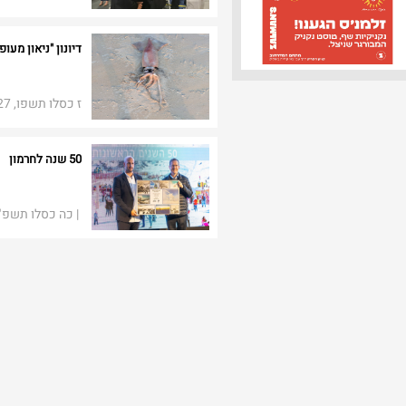
דיונון "ניאון מע
ז כסלו תשפו, 27 בנובמבר 2025​​
50 שנה לחרמון
| כה כסלו תשפ"ו, 15 בדצמבר ​​