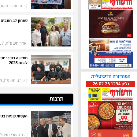
| כח תשרי תשפ", 20 באוקטובר ​​
פתחון לב חונכים 
אדר תשפ"ה, 7 במרץ 2025​​
חמישה כוכבי יופי
לשנת 2025
המהדורה הדיגיטלית​
| שבט תשפ"ו, פברואר
גליון 1294 26.02.26​​
תרבות
הקפות שניות בנו
| כד תשרי תשפ"ו, 16 באוקטובר ​​