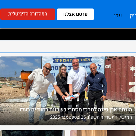
המהדורה הדיגיטלית
פרסם אצלנו
יק
עכו
הונחה אבן פינה למרכז מסחרי בשכונת רמות ים בעכו
חמישי, ג תשרי ה'תשפ"ו, 25 בספטמבר 2025