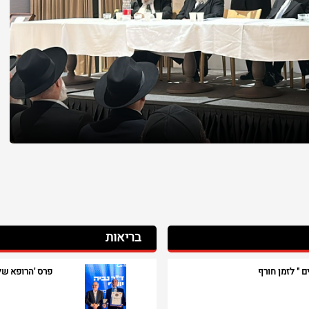
בריאות
ם " לזמן חורף
פרס 'הרופא של 