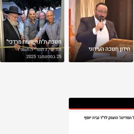
חנוכת ת"ת ישועות מרדכי"
חידון חנוכה העירוני
חמישי, ג תשרי ה'תשפ"ו
25 בספטמבר 2025
המדינה' הוענק לד"ר נביה יוסף​