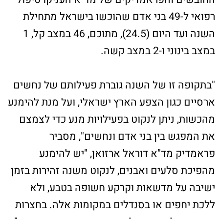
ישיבה על מדשאות וקרקע חשופה בטבע, ולא
ללכת יחפים או בסנדלים במקומות אלה. בחצרות
בתים, יש להקפיד על גיזום צמחייה ופינוי אשפה".
"במקרים בהם אנשים נפגעים כשהם נמצאים
בשטח הפתוח ולא בכתובת מסודרת, ישנה חשיבות
גדולה לשימוש ביישומון מד"א שלי, המסייע
לחובשים ולפראמדיקים במוקד 101 של מד"א
ולצוותי השטח הרכובים על אופנועי מד"א ובניידת
טיפול נמרץ לאתר את מיקומכם המדויק, מאפשר
לשלוח תמונה של סימני ההכשה ושל הנחש
מהשטח, ובכך נחסך זמן יקר", מסבירים במד"א.