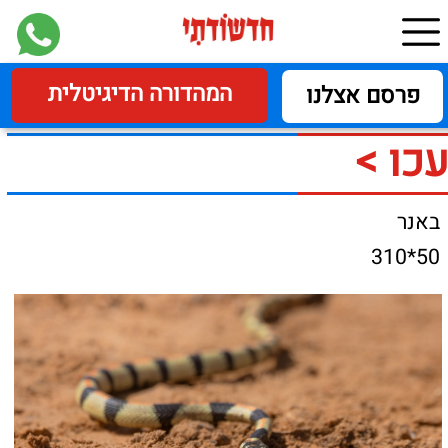
המהדורה הדיגיטלית
פרסם אצלנו
עכו >
באנר
50*310
זהירות נחש