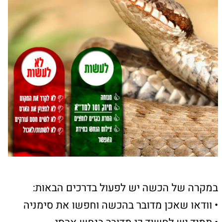
בזיהוי ובטיפול. אחרת, נסו לשחזר את מראהו
אסור בשום אופן:
• אל תחתכו את מקום ההכשה
• אל תמצצו את הארס
• אל תניחו חסם עורקים
• אל תקררו את מקום ההכשה
• אל תתנו לנפגע מזון או שתייה
• אל תרדפו אחרי הנחש
מפת האתר
ראשי
טירת הכרמל
חיפה
רכסים
קרית אתא