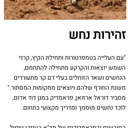
"עם העלייה בטמפרטורות ותחילת הקיץ, קרני
השמש יוצאות והקרקע מתחילה להתחמם,
הנחשים ושאר הזוחלים בעלי דם קר מתעוררים
משנת החורף שלהם ויוצאים ממקומות המסתור."
מסביר דוראל ארזואן, פראמדיק במגן דוד אדום,
לוכד נחשים מוסמך ומדריך מקצועי בתחום.
החובשים והפראמדיקים של מד"א העניקו טיפול
רפואי ל-49 בני אדם שהוכשו בישראל מתחילת
השנה ועד היום (24.5), מתוכם, 46 במצב קל, 1
במצב בינוני ו-2 במצב קשה.
"בתקופה זו של השנה גוברת פעילותם של נחשים
ארסיים כגון הצפע הארץ ישראלי, ועל מנת להימנע
מהכשות, ניתן לנקוט בפעילויות מנע כדי לצמצם
את המפגש בין בני אדם ונחשים", מסביר
פראמדיק מד"א דוראל ארזואן, "יש להימנע
מהפיכת סלעים ואבנים, לנקוט משנה זהירות בזמן