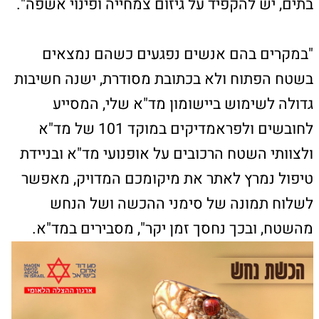
במקרה של הכשה יש לפעול בדרכים הבאות:
• וודאו שאכן מדובר בהכשה וחפשו את סימניה
• תמיד יש לחשוד כי מדובר בנחש ארסי
• אל תתעכבו והזעיקו מיד את מד"א בטלפון
החירום 101, או באמצעות יישומון "מד"א שלי"
• הרחיקו את הנפגע מהשטח והעבירו אותו למקום
בטוח
• דאגו למנוחה מוחלטת של הנפגע ולהרגעתו,
ומנעו תזוזה של האיבר המוכש
• הסירו בגדים ותכשיטים מהאיבר המוכש
• אם ניתן, צלמו בזהירות את הנחש, כדי לסייע