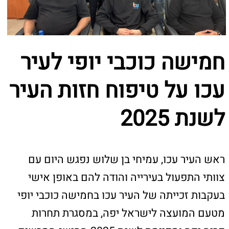
לשנת 2025
ראש העיר עכו, עמיחי בן שלוש נפגש היום עם
צוותי התפעול בעירייה והודה להם באופן אישי
בעקבות זכייתה של העיר עכו בחמישה כוכבי יופי
מטעם המועצה לישראל יפה, במסגרת תחרות
קריה יפה ומקיימת לשנת 2025.ההישג המרשים
הוא תוצאה של עבודה מתמשכת והשקעה
יומיומית לשיפור ולטיפוח המרחב הציבורי בעיר.
ראש העיר הביע את הערכתו הרבה לצוותי התפעול,
אגף שפ״ע, עובדי הניקיון והגינון, הפועלים
במסירות רבה יום יום למען חזות העיר ואיכות
החיים של תושביה.
ראש העיר עמיחי בן שלוש אמר: ״הזכייה בחמישה
כוכבי יופי היא קודם כל הזכייה של האנשים
שעובדים בשטח. צוותי התפעול שלנו עושים
עבודה מקצועית, מסורה ובלתי מתפשרת, והם אלה