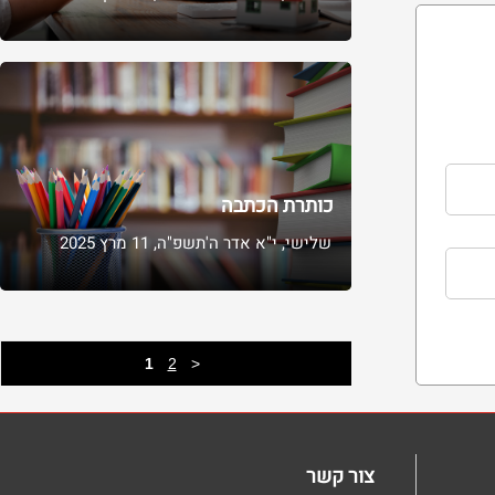
כותרת הכתבה
שלישי, י"א אדר ה'תשפ"ה, 11 מרץ 2025​
1
2
>
צור קשר