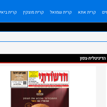
ים
קרית אתא
קרית שמואל
קרית מוצקין
קרית ביאל
דיגיטלית-צפון ​
Month, DD, YYYY