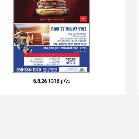
Month, DD, YYYY
גליון 1316 6.8.26
Month, DD, YYYY