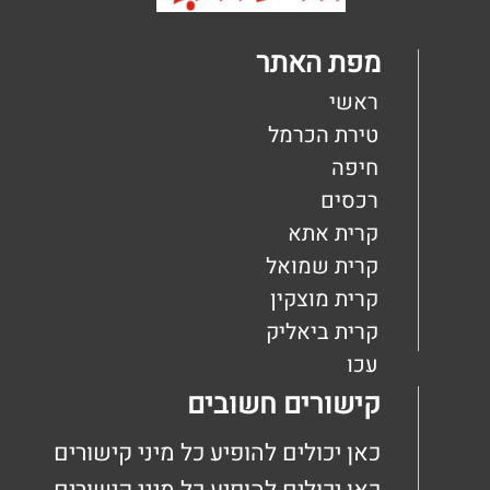
קידום פלוס -בניית אתרי תדמית לעסקים