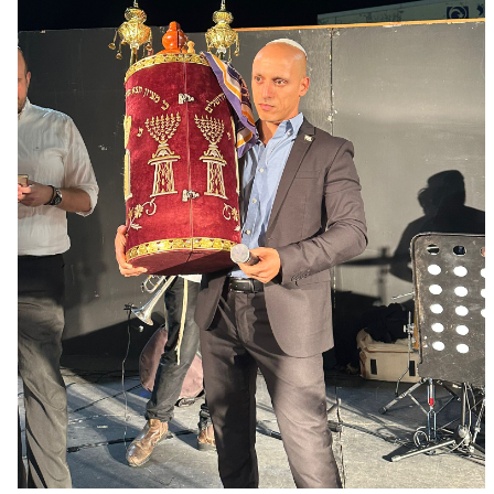
ראש העיר עכו, עמיחי בן שלוש, אמר כי שמחת
תורה השנה נושאת עימה משמעות מיוחדת של
תקווה ואחדות:“החגיגות השנה ריגשו את כולנו.
יחד עם שמחת התורה אנו חוגגים את שיבת יקירינו
הביתה ומחזקים את האמונה בשובם של כל
החטופים. עכו מאוחדת, שמחה ומתפללת למען
כולם״.
בהקפות השניות השתתפו גם סגני ראש העיר
רפאל לוזון ואיתמר סונינו ומנכ״ל העירייה אזי לוי.
מפת האתר
ראשי