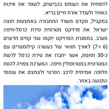
שרת התחבורה והבטיחות בדרכים, תא"ל (במיל')
מירי רגב: "השקת שביל האופניים החדש בטירת
כרמל היא חלק מתוכנית לאומית כוללת להפיכת
הערים בישראל לירוקות, חדשניות ובריאות יותר.
אנו משקיעים מאות מיליוני שקלים בשבילים,
מדרכות מוצלות, נתיבי תחבורה ציבורית ומערכות
מתקדמות להסעת המונים. החזון שלנו הוא
לאפשר לכל אזרח לנוע בעיר בבטיחות ובנוחות, בלי
להיות תלוי ברכב פרטי, אלא מתוך בחירה אמיתית
באמצעי תחבורה ירוקים".
ראש העיר טירת כרמל, דודו כהן: "אנו גאים לחנוך
את שביל האופניים החדש של חברת חוצה ישראל