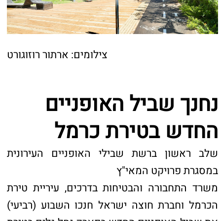
נחנך שביל האופניים
החדש בטירת כרמל
שלב ראשון ברשת שבילי האופניים העירונית
במסגרת פרויקט המאי"ץ
משרד התחבורה והבטיחות בדרכים, עיריית טירת
הכרמל וחברת חוצה ישראל חנכו השבוע (רביעי)
את שביל האופניים החדש בפארק נחל גלים בטירת
כרמל. השביל מהווה את השלב הראשון בהקמת
רשת שבילי אופניים עירונית במסגרת פרויקט
המאי"ץ שמוביל משרד התחבורה בעיר.
השביל החדש בפארק נחל גלים הוא השלב
הראשון ברשת שבילי האופניים העירונית באורך
של כחמישה קילומטרים במסגרת פרויקט המאי"ץ
(מסופים, אופניים וצירי העדפה) של משרד
התחבורה וחברת חוצה ישראל. לצד השביל
מקודמים בעיר גם פרויקט המטרונית החדשה
ושורת תשתיות ירוקות שיחברו את טירת כרמל