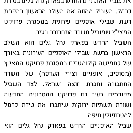
למטרופולין חיפה.
שביל האופניים החדש בפארק נחל גלים הוא
חוליה ראשונה ברשת שבילי אופניים באורך של
כחמישה קילומטרים שתחבר את שכונות העיר
ותשפר את הנגישות לפארק. השביל נועד לעודד
רכיבה והליכה רגלית, לחזק את הקשר בין טירת
כרמל למרחבים הפתוחים ולהפוך את העיר לירוקה
ובטוחה יותר. במסגרת העבודות בוצעו סלילה,
תאורה, גינון וריצוף לשימוש נוח ובטוח של
התושבים.
הפרויקט הוא חלק מתוכנית המאיץ של משרד
התחבורה מקודמת באמצעות חברת חוצה ישראל
וכוללת סלילת שבילי אופניים, נתיבי תחבורה
ציבורית ושדרוג המרחב הציבורי בעיר. מטרת
התוכנית היא לצמצם את השימוש ברכב פרטי,
להפחית את העומס בכבישים, לשפר את איכות
האוויר ולעודד אורח חיים בריא.
במקביל, מקדם משרד התחבורה באמצעות חוצה
ישראל את פרויקט מטרונית טירת כרמל-חיפה