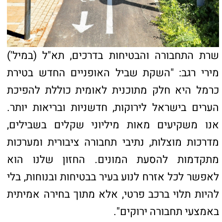
מנכ"ל חברת חוצה ישראל, דן שנבך: "שביל
האופניים החדש בטירת כרמל מהווה אבן דרך
נוספת לשיפור איכות חיי התושבים בעיר ומצטרף