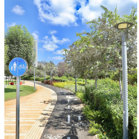
בטירת כרמל, כחלק מתוכנית המאיץ של משרד
התחבורה. הפרויקט ישפר את קישוריות העיר,
יעודד רכיבה בבריאות ובבטיחות, ויחזק את המעבר
לתחבורה ירוקה - וייצור מרחב עירוני נגיש, חדשני
וידידותי לתושבים, שכולנו נהנה ממנו".
מנכ"ל משרד התחבורה והבטיחות בדרכים, משה בן
זקן: "שביל האופניים החדש בטירת כרמל מסמל
את הכיוון שמוביל משרד התחבורה בראשות השרה
מירי רגב - חיבור תשתיות מתקדמות לכל עיר
בישראל, תוך דגש על נגישות, קיימות ושיפור איכות
החיים. משרד התחבורה, בשיתוף חוצה ישראל
והרשויות המקומיות, מקדם פרויקטים שישפיעו על
חיי היומיום של התושבים: פחות פקקים, יותר
תחבורה ציבורית, שבילי אופניים בטוחים וסביבה
עירונית נעימה ונגישה יותר".