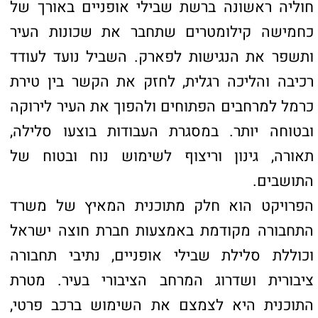
מערב. במסגרת הפרויקט יוקמו שני קווים חדשים
(6 ו-7) לאורך תוואי של כעשרה קילומטרים עם
כ-30 תחנות, אשר יחברו את טירת כרמל לרשת
המטרונית במטרופולין חיפה. המערכת צפויה להוות
חלופה אמיתית לרכב הפרטי ולצמצם את עומסי
התנועה באזור.