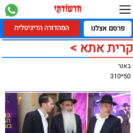
המהדורה הדיגיטלית
פרסם אצלנו
קרית אתא >
באנר
50*310
ספר תורה חדש
לביהכנ"ס המרכזי 'דרך