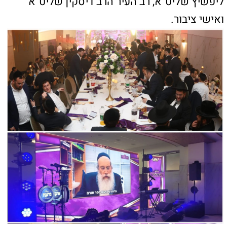
נציג הקהילה הרב בנימין קרמר הביא את דברי
הגאון הגדול רבי שרגא שטיינמן שליט"א.
מפת האתר
ראשי
טירת הכרמל
חיפה
רכסים
קרית אתא
קרית שמואל
קרית מוצקין
קרית ביאליק
עכו
קישורים חשובים