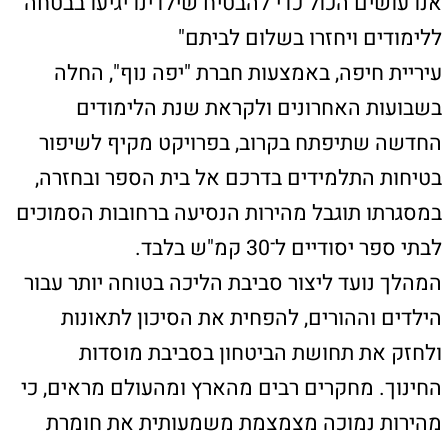
החינוך. מחקרים רבים מהארץ ומהעולם מראים, כי
מהירות נמוכה מצמצמת משמעותית את חומרת
התאונות ואף מונעת את חלקן.
במסגרת השלב הראשון, ייושם המהלך בסביבת 45
בתי ספר יסודיים בעיר. הפרויקט כולל הצבת שילוט
ייעודי, הסדרת תמרורים והטמעת צעדים נוספים
להאטת מהירות הנסיעה.
ראש העיר חיפה, יונה יהב: "הגבלת המהירות ל־30
קמ"ש ליד בתי ספר היא צעד מציל חיים שנועד
להבטיח שילדינו יגיעו בבטחה ללימודים ויחזרו
בשלום לביתם. זהו שלב ראשון, והוא חלק