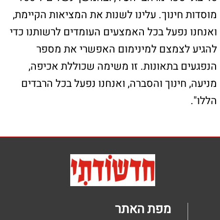
טלפון: 04-8626336
פקס: 1534-6323582
מייל: ladaat@013net.net
לכתבים יש לפנות
במייל: ladaat1@013net.net​
קידום פלוס -בניית אתרי תדמית לעסקים