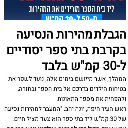
ל-30 קמ"ש בלבד
המהלך, אשר מייושם בימים אלה, נועד לשפר את
בטיחות הילדים בדרכם אל בית הספר ובחזרה,
ולהפחית את מספר התאונות
ראש העיר חיפה, יונה יהב: "המעבר למהירות נסיעה
של 30 קמ"ש ליד בתי ספר הוא צעד מציל חיים.
אנו עושים הכול כדי להבטיח שילדינו יגיעו בבטחה
ללימודים ויחזרו בשלום לביתם"
עיריית חיפה, באמצעות חברת "יפה נוף", החלה
בשבועות האחרונים ולקראת שנת הלימודים
החדשה שתיפתח בקרוב, בפרויקט מקיף לשיפור
בטיחות התלמידים בדרכם אל בית הספר ובחזרה,
במסגרתו תוגבל מהירות הנסיעה ברחובות הסמוכים
לבתי ספר יסודיים ל־30 קמ"ש בלבד.
המהלך נועד ליצור סביבת הליכה בטוחה יותר עבור
הילדים וההורים, להפחית את הסיכון לתאונות
ולחזק את תחושת הביטחון בסביבת מוסדות