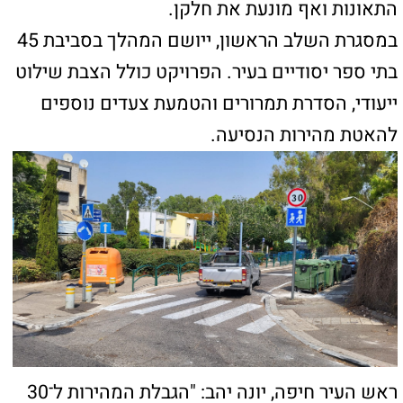
ממדיניות עירונית רחבה לשיפור בטיחות בדרכים,
להפחתת תאונות ולחיזוק תחושת הביטחון של
הורים ותלמידים. אני קורא לנהגים לגלות אחריות
ולשמור על הכללים – כדי שנוכל להעניק לילדינו
סביבה בטוחה יותר".
אביהו האן, מ״מ וסגן ראש העיר חיפה ויו״ר ועדת
התחבורה ובטיחות בדרכים בעיריית חיפה: ״אנחנו
יוצאים לדרך בתוכנית מקיפה שנועדה להבטיח
סביבה בטוחה יותר לילדינו. כבר כעת נכללים בה
45 בתי ספר מרחבי העיר, ובהמשך נשלים ל-100
מוסדות חינוך. עלינו לשנות את המציאות הקיימת,
ואנחנו נפעל בכל האמצעים העומדים לרשותנו כדי
להגיע לצמצם למינימום האפשרי את מספר
הנפגעים בתאונות. זו משימה שכוללת אכיפה,
מניעה, חינוך והסברה, ואנחנו נפעל בכל הרבדים
הללו".