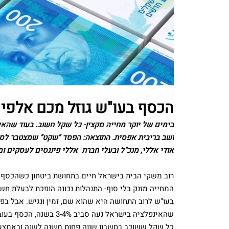
הכסף בעו"ש גוזל מכם אלפי
בימים של יוקר מחייה מקצין- כל שקל חשוב. בעוד שהא
ושב בריבית אפסית. התוצאה: הפסד "שקט" שמצטבר לסכ
אודי אללי, מנכ"ל ובעלי חברת אללי פיננסים לעסקים ו
רוב משקי הבית בישראל חיים בתחושת ביטחון כשהכסף ש
המחייה מזנק בלי סוף- התנהלות נכונה הופכת לבעלת חשי
בעו"ש לרוב התחושה היא שהוא שם, זמין ונגיש. אבל בפ
שהאינפלציה בישראל נעה ס
כל שקל ששוכב בחשבון שווה פחות משנה לשנה ובאמצעות