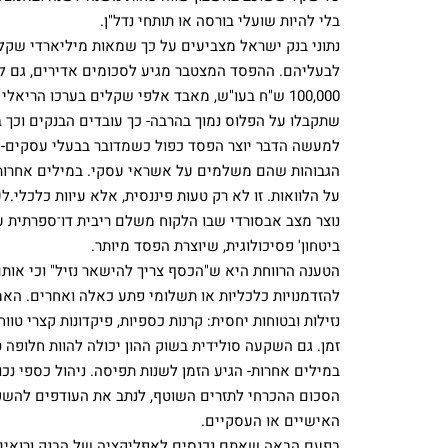
בלי להיות שועלי בורסה או תותחי נדל"ן.
נתוני בנק ישראל מצביעים על כך שמאות מיליארדי שקל
לבעליהם. ההפסד המצטבר מגיע לסכומים אדירים, גם ל
100,000 ש"ח בעו"ש, מאבד אלפי שקלים בערכו הריא
שתקבלו על הפלוס נמוך בהרבה- כך עובדים הבנקים וכך בנ
למעשה הדבר יוצר הפסד כפול כשמדובר בבעלי עסקים- ה
הגבוהות שהם משלמים על אשראי עסקי. במילים אחרות, א
על הלוואות. זו לא רק טעות פיננסית, אלא עיוות כלכלי.
נוצר מצב אבסורדי שבו הלקוח משלם ריבית דו־ספרתית 
ביטחון' פסיכולוגית, שיוצרת הפסד מיותר.
הטענה הרווחת היא ש"הכסף צריך להישאר נזיל" וכי או
להזדמנויות כלכליות או תשלומי פתע כאלה ואחרים. האמ
נזילות ובטוחות יחסית: קרנות כספיות, פיקדונות קצרי ט
זמן. גם השקעה סולידית בשוק ההון יכולה להוות חלופה ט
במילים אחרות- הגיע הזמן לשנות תפיסה. ניהול כספי נכו
הסכום ההכרחי לתזרים השוטף, לנתב את העודפים להשקעו
האישיים או העסקיים.