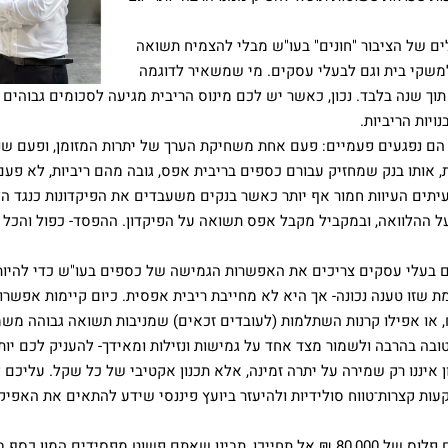
ים של הציבור "חונים" בעו"ש מבלי להצמיח תשואה
משקי בית וגם לבעלי עסקים. מי שמשאיר לדוגמה
לי תוך שנה בלבד. נכון, כאשר יש לכם מינוס הריבית מגיעה לסכומים גבוהים
ויות הריביות.
ם נפגעים פעמיים: פעם אחת משחיקת הערך של יתרות המזומן, ופעם שני
ותו בנק שמחזיק עבורם כספים בריבית אפס, גובה מהם ריביות, לא פעם 
לעיתים העיוות חמור אף יותר כאשר בנקים משעבדים את הפיקדונות כנגד הל
על ההלוואה, ובמקביל מקבל אפס תשואה על הפיקדון. ההפסד- כפול והכל
תם בעלי עסקים צריכים את האפשרות הגמישה של כספים בעו"ש כדי להיות
ת שזו טענה נכונה- אך היא לא מחייבת ריבית אפסית. כיום קיימות אפשר
ווח, או אפילו קרנות השתלמות (לעובדים זכאים) שמניבות תשואה גבוהה מש
ובה בהרבה ולשמור מצד אחד על גמישות ונזילות ומאידך- להעניק לכם יותר
ן איננו רק שמירה על יתרה זמינה, אלא תכנון אקטיבי של כל שקל. עליכם 
ת קצרות־טווח סולידיות ולהיעזר ביועץ פיננסי שידע להתאים את האפיק 
בפעם הבאה שאתם נכנסים לאפליקציה של הבנק ורואים פלוס של 80,000 ₪ אל תחייכו, תבינו שאתם פשוט מפסידים