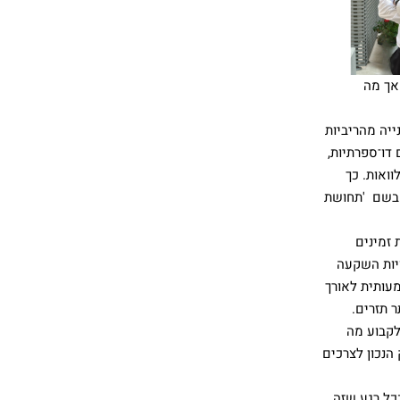
 אך מה
יה מהריביות
דו־ספרתיות,
וואות. כך
 בשם 'תחושת
 זמינים
ויות השקעה
מעותית לאורך
 תזרים.
לקבוע מה
הנכון לצרכים
 המון כסף בכל רגע שזה