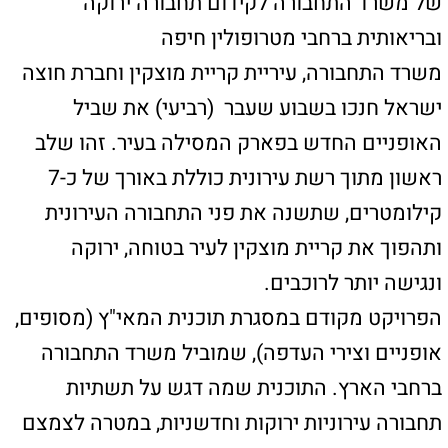
ברחבי הארץ. התוכנית שמה דגש על תשתיות
תחבורה עירוניות ירוקות וחדשניות, במטרה לצמצם
את השימוש ברכב פרטי, להפחית את הגודש
בכבישים ולשפר את איכות האוויר והחיים בערים.
השביל שנחנך היום, שאורכו כקילומטר, מהווה
חוליה ראשונה ברשת העירונית המתוכננת, ויעבור
בסמוך לאזורי מגורים, חינוך, פנאי ותעסוקה.
במסגרת העבודות בוצעו גם עבודות תאורה, גינון,
ריצוף והצבת ריהוט רחוב, להבטחת חוויית רכיבה
בטוחה ונעימה עבור התושבים.
שרת התחבורה והבטיחות בדרכים, תא"ל (במיל')
מירי רגב: "במסגרת חזון התחבורה הירוקה שמוביל
משרד התחבורה, אנו ממשיכים להשקיע בתשתיות
אופניים מתקדמות שיחברו בין שכונות, ערים
ויישובים. קריית מוצקין מצטרפת היום למהפכה,
עם שביל אופניים ראשון מתוך רשת שלמה
שתאפשר לרוכבים צעירים ומבוגרים לנוע בעיר
בבטיחות, בנוחות ותוך תרומה לבריאות ולסביבה.
תשתיות אלה משקפות את המחויבות שלנו לעתיד