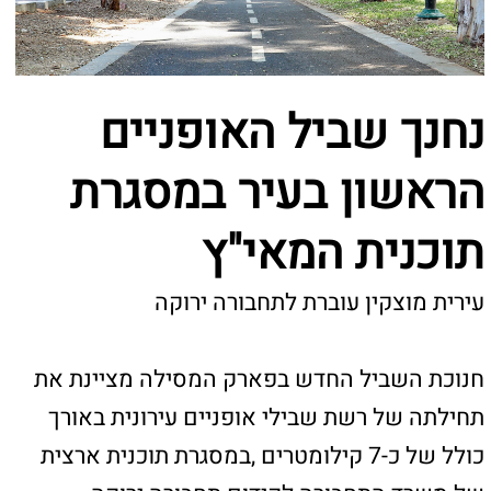
תוכנית המאי"ץ
עיר
ית מוצקין עוברת לתחבורה ירוקה
חנוכת השביל החדש בפארק המסילה מציינת את
תחילתה של רשת שבילי אופניים עירונית באורך
כולל של כ-7 קילומטרים ,במסגרת תוכנית ארצית
של משרד התחבורה לקידום תחבורה ירוקה
ובריאותית ברחבי מטרופולין חיפה
משרד התחבורה, עיריית קריית מוצקין וחברת חוצה
ישראל חנכו בשבוע שעבר (רביעי) את שביל
האופניים החדש בפארק המסילה בעיר. זהו שלב
ראשון מתוך רשת עירונית כוללת באורך של כ-7
קילומטרים, שתשנה את פני התחבורה העירונית
ותהפוך את קריית מוצקין לעיר בטוחה, ירוקה
ונגישה יותר לרוכבים.
הפרויקט מקודם במסגרת תוכנית המאי"ץ (מסופים,
אופניים וצירי העדפה), שמוביל משרד התחבורה