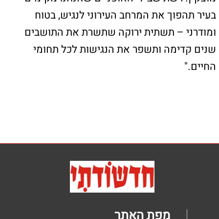
קידום פלוס -בניית אתרי תדמית לעסקים