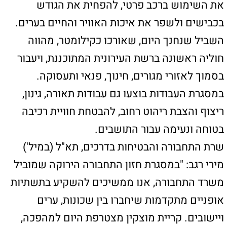
ירוק ובר קיימא לכל אזרח ואזרחית בישראל."
מנכ"ל משרד התחבורה, משה בן זקן: "ההשקעה
בתשתיות אופניים, שבילי הליכה ותחבורה ציבורית
היא נדבך מרכזי במדיניות התחבורה שמקדמת
השרה רגב, במסגרת תוכנית כוללת להפחתת
הגודש, קידום בריאות הציבור ושיפור הנגישות.
קריית מוצקין היא דוגמה מצוינת לשיתוף פעולה
בין-מוסדי שמניב תוצאות בשטח - שביל ראשון
שמוביל לרשת תחבורתית חכמה וירוקה בכל
המטרופולין."
ראש עיריית קריית מוצקין, צבי (ציקי) אבישר:
"חניכת פארק המסילה החדש מהווה ציון דרך
חשוב בפיתוח העיר ובשיפור איכות החיים של
תושבי קריית מוצקין. הפארק יספק לתושבים
מרחב פנאי איכותי וידידותי לסביבה לכל בני
המשפחה. אני גאה בשיתוף הפעולה הפורה עם
חברת חוצה ישראל ומשרד התחבורה, שמסייע
לקדם תחבורה ירוקה וברת קיימא בעיר."