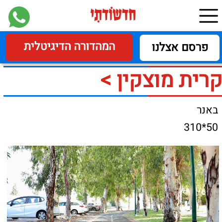
המהדורה הדיגיטלית
פרסם אצלנו
קרית מוצקין >
באנר
50*310
נחנך שביל האופניים
הראשון בעיר במסגרת