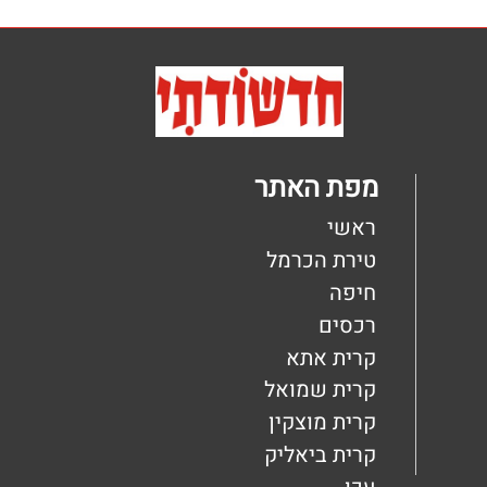
מייל: ladaat@013net.net
לכתבים יש לפנות
במייל: ladaat1@013net.net​
קידום פלוס -בניית אתרי תדמית לעסקים