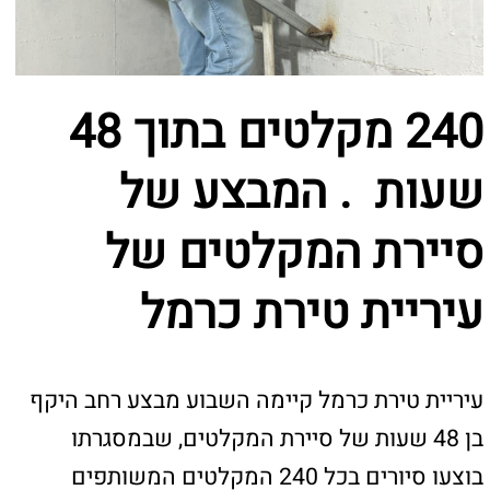
סיירת המקלטים של
עיריית טירת כרמל
עיריית טירת כרמל קיימה השבוע מבצע רחב היקף
בן 48 שעות של סיירת המקלטים, שבמסגרתו
בוצעו סיורים בכל 240 המקלטים המשותפים
בשכונות העיר.
המבצע נערך במטרה לבדוק את מוכנות המקלטים,
המשמשים את התושבים בעתות חירום ובמיוחד
מאז תחילת מבצע "שאגת הארי״.
במהלך הסיורים ביצעו צוותי העירייה בדיקות
תקינות וסייעו לדיירים בתיקונים הכרחיים, לצד שיח
ישיר והקשבה לצרכים ולדאגות התושבים מהשטח.
הפעילות שמה דגש גם על חיזוק תחושת ביטחון
התושבים ביכולת העירייה לספק מענה מהיר