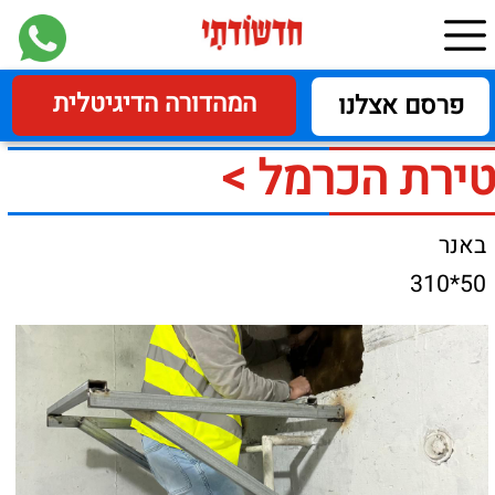
המהדורה הדיגיטלית
פרסם אצלנו
טירת הכרמל >
באנר
50*310
240 מקלטים בתוך 48
שעות . המבצע של