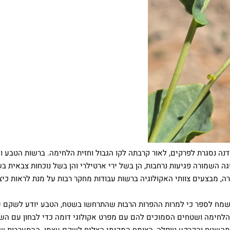
נה נסגרת לפרקים, לאור קרבתה לקו הגבול וחזית הלחימה. ברשות הטבע וה
 השמורה פגיעות נרחבות, הן בשל ירי ארטילרי והן בשל נוכחות צבאית ב
, מבצעים צוותי האקולוגיה ברשות עבודות מחקר רבות על מנת לראות כי
ם, שמח לספר כי למרות ההפרות הרבות שהתרחשו בשטח, הטבע יודע לשקם ע
מן הלחימה ושטחים הסמוכים להם עם מפרט אקולוגי דומה כדי לבחון עם ה
 מהשטח והקרקע טופלה, הצומח המקומי הצליח לשקם עצמו. ההתערבות של