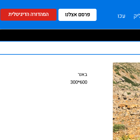
המהדורה הדיגיטלית
פרסם אצלנו
יק
עכו
באנר
600*300