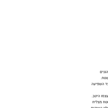
גנים
שטח.
צד השפיעה
צמו היטב.
שטח מצליח
נו בשיקום