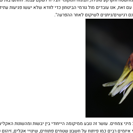
 זאת, אנו עובדים מול גורמי הביטחון כדי לוודא שלא יעשו פגיעות עתידי
ם רגישים/ניתנים לשיקום לאחר ההפרעה".
מדינת ישראל מתאפיינת במגוון מינים עשיר, עם כ-2,600 מיני צמחים. עושר זה נובע ממיקומה הייחודי בין יבשות ומהשונות האק
איומים רבים כמו פיתוח על חשבון שטחים פתוחים, שינויי אקלים, זיהום 