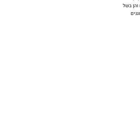
והן בשל
גנים