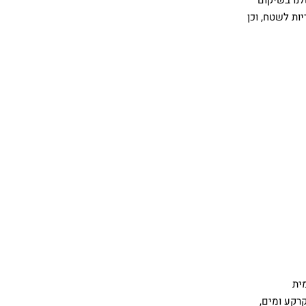
ות לשטח, וכן
לימית
קרקע ומים,