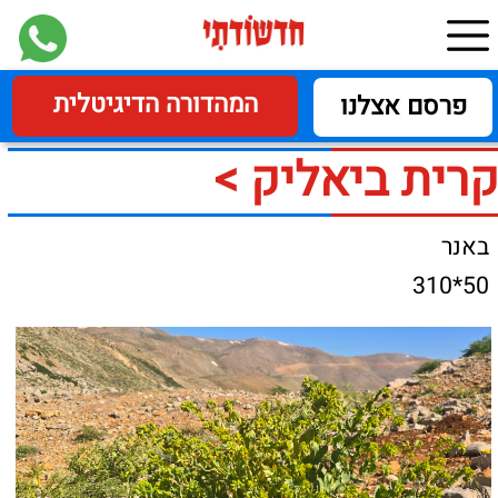
המהדורה הדיגיטלית
פרסם אצלנו
קרית ביאליק >
באנר
50*310
צלום: אורי פרגמן ספיר
רשות הטבע והגנים: