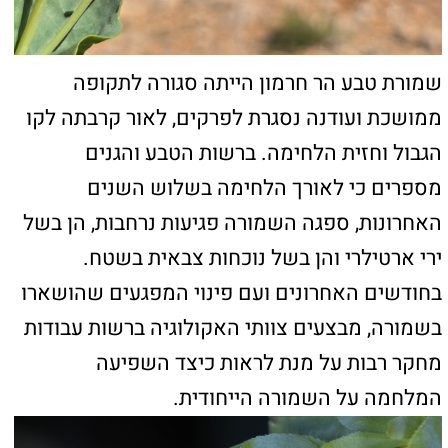
מהשטח והקרקע טופלה, הצומח המקומי הצליח
לשקם עצמו. ההתערבות שלנו בשיקום בעיקר
עוסקת בפינוי המפגעים, לא נעשית זריעה מחדש.
עם זאת, אנו עובדים מול גורמי הביטחון כדי לוודא
שלא יעשו פגיעות עתידיות לשטח, וכן שההפרות
אותן מבצעים הכוחות מתרחשים באזורים שאינם
רגישים/ניתנים לשיקום לאחר ההפרעה".
מדינת ישראל מתאפיינת במגוון מינים עשיר, עם
כ-2,600 מיני צמחים. עושר זה נובע ממיקומה
הייחודי בין יבשות ומהשונות האקלימית
והגיאומורפולוגית שבה. עם זאת, צמחי הבר
עומדים בפני איומים רבים כמו פיתוח על חשבון
שטחים פתוחים, שינויי אקלים, זיהום קרקע ומים,
פלישת מינים זרים. בשלוש השנים האחרונות,
צמחי הבר גם עמדו בפני סכנת הלחימה, הן בשל
הפרות קרקע רבות של כוחות צבאיים והן בשל
שריפות רבות שפרצו בשטחים. כדי להגן על
המינים בסכנת הכחדה, מתקיימות פעולות שימור