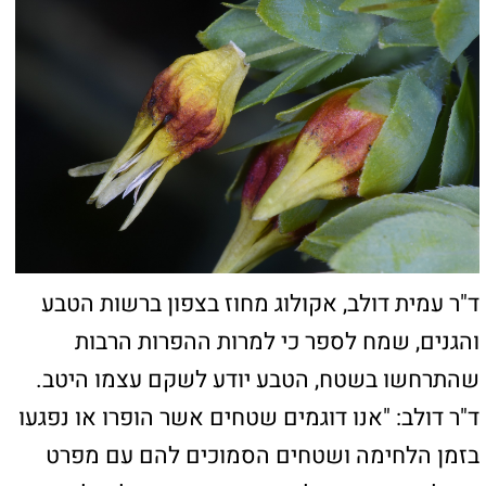
מגוונות, כולל: הכרזה על שמורות טבע וגנים
לאומיים, השבת מינים לטבע, וניטור מתמשך.
מפת האתר
ראשי
טירת הכרמל
חיפה
רכסים
קרית אתא
קרית שמואל
קרית מוצקין
קרית ביאליק
עכו
קישורים חשובים
כאן יכולים להופיע כל מיני קישורים