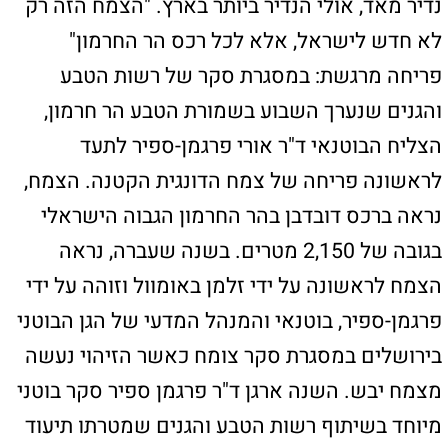
מצמח יבש. השנה ארגן ד"ר פרגמן ספיר סקר בוטני
מיוחד בשיתוף רשות הטבע והגנים שמטרתו תיעוד
ראשוני של הצמח בפריחה ומעקב אחר עוד צמחים
באזור. ד"ר פרגמן-ספיר: "נאלצנו לחכות עד שרשות
הטבע והגנים והצבא יאשרו כניסה לאזור החרמון
הגבוה לסקרים אחרי עונת קינון הציפורים. ביום
שלישי האחרון סוף סוף יכלנו לצאת לשטח
ולשמחתנו הרבה מצאנו את הצמח בפריחה מלאה,
עם פרחים צהובים מיוחדים וסגורים שנפתחים על
ידי דבורים קטנות." פרגמן-ספיר מציין כי זהו
התיעוד הראשון של הפרחים של צמח זה בארץ.
"הצמח הזה חדש לא רק לישראל, אלא לכל רכס
הר החרמון".