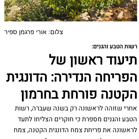
תיעוד ראשון של
הפריחה הנדירה: הדונגית
הקטנה פורחת בחרמון
אחרי שזוהה לראשונה רק בשנה שעברה, רשות
הטבע והגנים מספרת כי חוקרים הצליחו לתעד
לראשונה את פריחת צמח הדונגית הקטנה, צמח
נדיר מאד, אולי הנדיר ביותר בארץ. "הצמח הזה רק
לא חדש לישראל, אלא לכל רכס הר החרמון"
פריחה מרגשת: במסגרת סקר של רשות הטבע
והגנים שנערך השבוע בשמורת הטבע הר חרמון,
הצליח הבוטנאי ד"ר אורי פרגמן-ספיר לתעד
לראשונה פריחה של צמח הדונגית הקטנה. הצמח,
נראה ברכס דובדבן בהר החרמון הגבוה הישראלי
בגובה של 2,150 מטרים. בשנה שעברה, נראה
הצמח לראשונה על ידי זלמן באומוול וזוהה על ידי
פרגמן-ספיר, בוטנאי והמנהל המדעי של הגן הבוטני
בירושלים במסגרת סקר צומח כאשר הזיהוי נעשה