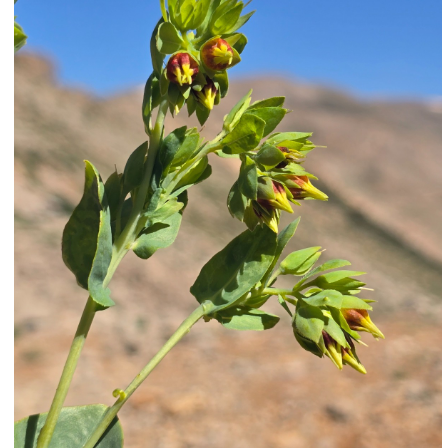
בשמורה, מבצעים צוותי האקולוגיה ברשות עבודות
מחקר רבות על מנת לראות כיצד השפיעה
המלחמה על השמורה הייחודית.
ד"ר עמית דולב, אקולוג מחוז בצפון ברשות הטבע
והגנים, שמח לספר כי למרות ההפרות הרבות
שהתרחשו בשטח, הטבע יודע לשקם עצמו היטב.
ד"ר דולב: "אנו דוגמים שטחים אשר הופרו או נפגעו
בזמן הלחימה ושטחים הסמוכים להם עם מפרט
אקולוגי דומה כדי לבחון עם השטח מצליח לחזור
לקדמותו. משמח לראות כי ברגע שהמפגעים יצאו