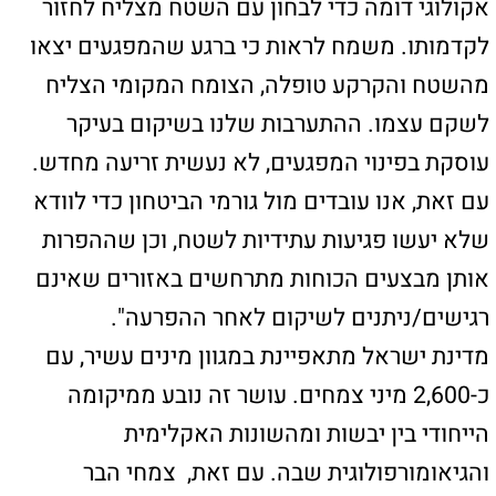
כאן יכולים להופיע כל מיני קישורים
כאן יכולים להופיע כל מיני קישורים
צור קשר
טלפון: 04-8626336
פקס: 1534-6323582
מייל: ladaat@013net.net
לכתבים יש לפנות
במייל: ladaat1@013net.net​
קידום פלוס -בניית אתרי תדמית לעסקים