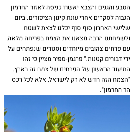
שמורת טבע הר חרמון הייתה סגורה לתקופה
ממושכת ועודנה נסגרת לפרקים, לאור קרבתה לקו
הגבול וחזית הלחימה. ברשות הטבע והגנים
מספרים כי לאורך הלחימה בשלוש השנים
האחרונות, ספגה השמורה פגיעות נרחבות, הן בשל
ירי ארטילרי והן בשל נוכחות צבאית בשטח.
בחודשים האחרונים ועם פינוי המפגעים שהושארו
בשמורה, מבצעים צוותי האקולוגיה ברשות עבודות
מחקר רבות על מנת לראות כיצד השפיעה