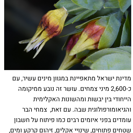
כאן יכולים להופיע כל מיני קישורים
כאן יכולים להופיע כל מיני קישורים
צור קשר
טלפון: 04-8626336
פקס: 1534-6323582
מייל: ladaat@013net.net
לכתבים יש לפנות
במייל: ladaat1@013net.net​
קידום פלוס -בניית אתרי תדמית לעסקים