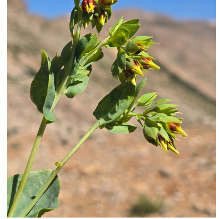
המלחמה על השמורה הייחודית.
ד"ר עמית דולב, אקולוג מחוז בצפון ברשות הטבע
והגנים, שמח לספר כי למרות ההפרות הרבות
שהתרחשו בשטח, הטבע יודע לשקם עצמו היטב.
ד"ר דולב: "אנו דוגמים שטחים אשר הופרו או נפגעו
בזמן הלחימה ושטחים הסמוכים להם עם מפרט
אקולוגי דומה כדי לבחון עם השטח מצליח לחזור
לקדמותו. משמח לראות כי ברגע שהמפגעים יצאו
מהשטח והקרקע טופלה, הצומח המקומי הצליח
לשקם עצמו. ההתערבות שלנו בשיקום בעיקר
עוסקת בפינוי המפגעים, לא נעשית זריעה מחדש.
עם זאת, אנו עובדים מול גורמי הביטחון כדי לוודא
שלא יעשו פגיעות עתידיות לשטח, וכן שההפרות
אותן מבצעים הכוחות מתרחשים באזורים שאינם
רגישים/ניתנים לשיקום לאחר ההפרעה".