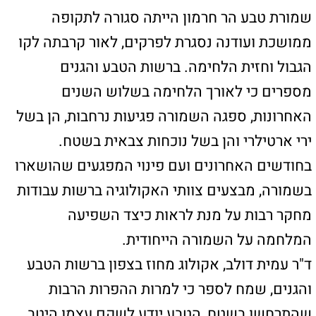
מדינת ישראל מתאפיינת במגוון מינים עשיר, עם
כ-2,600 מיני צמחים. עושר זה נובע ממיקומה
הייחודי בין יבשות ומהשונות האקלימית
והגיאומורפולוגית שבה. עם זאת, צמחי הבר
עומדים בפני איומים רבים כמו פיתוח על חשבון
שטחים פתוחים, שינויי אקלים, זיהום קרקע ומים,
פלישת מינים זרים. בשלוש השנים האחרונות,
צמחי הבר גם עמדו בפני סכנת הלחימה, הן בשל
הפרות קרקע רבות של כוחות צבאיים והן בשל
שריפות רבות שפרצו בשטחים. כדי להגן על
המינים בסכנת הכחדה, מתקיימות פעולות שימור
מגוונות, כולל: הכרזה על שמורות טבע וגנים
לאומיים, השבת מינים לטבע, וניטור מתמשך.