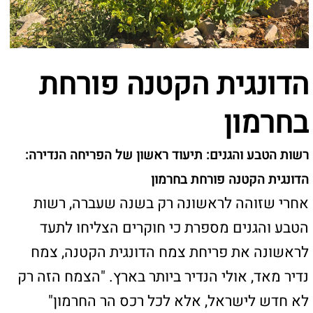
רשות הטבע והגנים: תיעוד ראשון של הפריחה הנדירה:
הדונגית הקטנה פורחת בחרמון
אחרי שזוהה לראשונה רק בשנה שעברה, רשות
הטבע והגנים מספרת כי חוקרים הצליחו לתעד
לראשונה את פריחת צמח הדונגית הקטנה, צמח
נדיר מאד, אולי הנדיר ביותר בארץ. "הצמח הזה רק
לא חדש לישראל, אלא לכל רכס הר החרמון"
פריחה מרגשת: במסגרת סקר של רשות הטבע
והגנים שנערך השבוע בשמורת הטבע הר חרמון,
הצליח הבוטנאי ד"ר אורי פרגמן-ספיר לתעד
לראשונה פריחה של צמח הדונגית הקטנה. הצמח,
נראה ברכס דובדבן בהר החרמון הגבוה הישראלי
בגובה של 2,150 מטרים. בשנה שעברה, נראה
הצמח לראשונה על ידי זלמן באומוול וזוהה על ידי
פרגמן-ספיר, בוטנאי והמנהל המדעי של הגן הבוטני
בירושלים במסגרת סקר צומח כאשר הזיהוי נעשה
מצמח יבש. השנה ארגן ד"ר פרגמן ספיר סקר בוטני
מיוחד בשיתוף רשות הטבע והגנים שמטרתו תיעוד