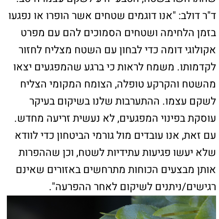
צילום: אורי פרגמן ספיר
מפת האתר
ראשי
טירת הכרמל
חיפה
רכסים
קרית אתא
קרית שמואל
קרית מוצקין
קרית ביאליק
עכו
קישורים חשובים
כאן יכולים להופיע כל מיני קישורים