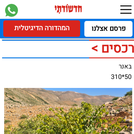
המהדורה הדיגיטלית
פרסם אצלנו
רכסים >
באנר
50*310
הדונגית הקטנה פורחת
בחרמון​