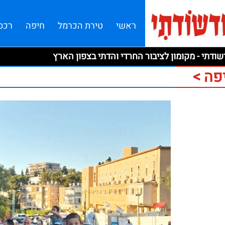
ראשי
טירת הכרמל
חיפה
רכס
ודתי - מקומון לציבור החרדי והדתי בצפון הארץ
פה >