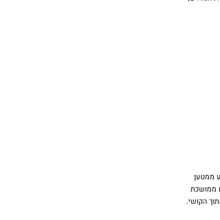
ע ממטען
ם ממושכת
וך הקושי.