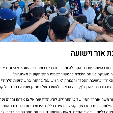
 אור וישועה
ש בהשתתפות בני הקהילה ותושבים רבים בעיר. בין החוגגים: הלוחם אית
ורה מעניקה לנו את היכולת להמשיך לצמוח מתוך תקופות מאתגרות"
חרון בישיבת ההסדר והגבוהה "אור וישועה" בחיפה, בהשתתפות תלמידי 
, נכח גם הרב אהרן כ"ץ, רבה הראשי לשעבר של רמת גן שנשא דברים על ק
משה אוחיון, חמיו של בן הקהילה, לע"נ הוריו שמואל בן אליהו ומרים ופ
עילותה בבית המדרש, בקהילה ובעיר בכלל. האירוע נפתח בכתיבת האותיות
יפה בליווי שירה וריקודים. מאות משתתפים ליוו את ספר התורה בדרכו לב