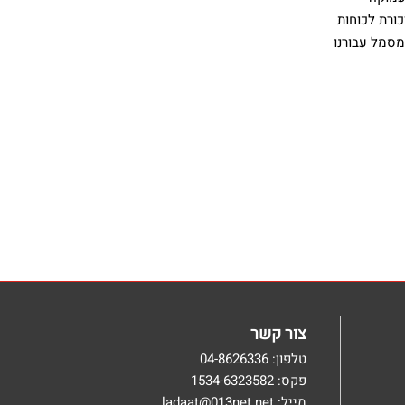
ורת לכוחות
מסמל עבורנו
צור קשר
טלפון: 04-8626336
פקס: 1534-6323582
מייל: ladaat@013net.net