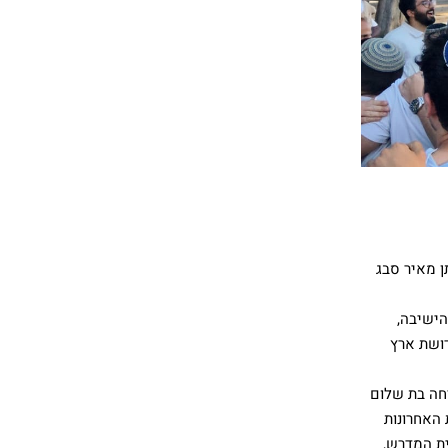
ן מאיר סבג
הישיבה,
דושת ארץ
רחה בת שלום
 האחרונות
ית המדרש,