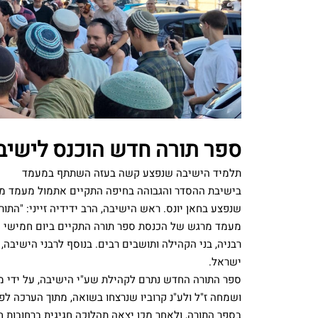
ספר תורה חדש הוכנס לישיבת
תלמיד הישיבה שנפצע קשה בעזה השתתף במעמד
בישיבת ההסדר והגבוהה בחיפה התקיים אתמול מעמד מרג
שנפצע בחאן יונס. ראש הישיבה, הרב ידידיה זייני: "הת
מעמד מרגש של הכנסת ספר תורה התקיים ביום חמישי הא
רבניה, בני הקהילה ותושבים רבים. בנוסף לרבני הישיבה
ישראל.
ספר התורה החדש נתרם לקהילת שע"י הישיבה, על ידי מר 
ושמחה ז"ל ולע"נ קרוביו שנרצחו בשואה, מתוך הערכה לפ
בספר התורה, ולאחר מכן יצאה תהלוכה חגיגית ברחובות ח